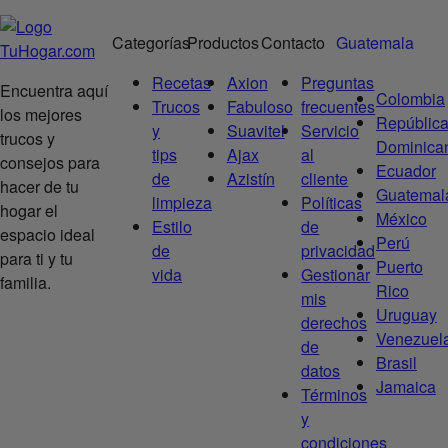
Categorías
Productos
Contacto
Guatemala
Recetas
Axion
Preguntas
Encuentra aquí
Colombia
Trucos
Fabuloso
frecuentes
los mejores
Repúblic
y
Suavitel
Servicio
trucos y
Dominica
tips
Ajax
al
consejos para
Ecuador
de
Azistín
cliente
hacer de tu
Guatemal
limpieza
Políticas
hogar el
México
Estilo
de
espacio ideal
Perú
de
privacidad
para ti y tu
Puerto
vida
Gestionar
familia.
Rico
mis
Uruguay
derechos
Venezuel
de
Brasil
datos
Jamaica
Términos
y
condiciones