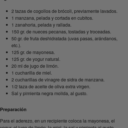
2 tazas de cogollos de brócoli, previamente lavados.
1 manzana, pelada y cortada en cubitos.
1 zanahoria, pelada y rallada.
150 gr. de nueces pecanas, tostadas y troceadas.
50 gr. de fruta deshidratada (uvas pasas, arándanos,
etc.).
125 gr. de mayonesa.
125 gr. de yogur natural.
20 ml de jugo de limón.
1 cucharilla de miel.
2 cucharillas de vinagre de sidra de manzana.
1/2 taza de aceite de oliva extra virgen.
Sal y pimienta negra molida, al gusto.
Preparación
Para el aderezo, en un recipiente coloca la mayonesa, el
yogur, el jugo de limón, la miel, la sal y pimienta al gusto,