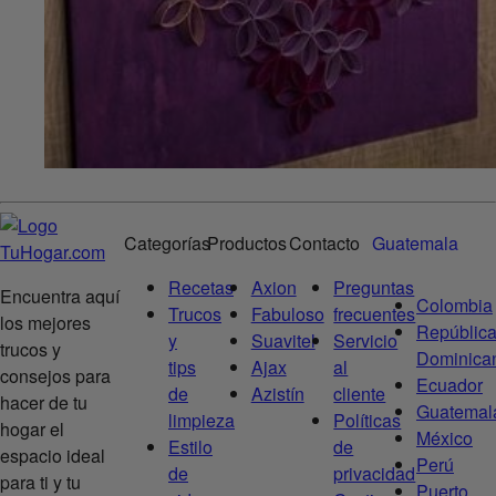
Categorías
Productos
Contacto
Guatemala
Recetas
Axion
Preguntas
Encuentra aquí
Colombia
Trucos
Fabuloso
frecuentes
los mejores
Repúblic
y
Suavitel
Servicio
trucos y
Dominica
tips
Ajax
al
consejos para
Ecuador
de
Azistín
cliente
hacer de tu
Guatemal
limpieza
Políticas
hogar el
México
Estilo
de
espacio ideal
Perú
de
privacidad
para ti y tu
Puerto