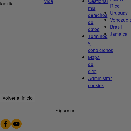
vida
Gestionar
familia.
Rico
mis
Uruguay
derechos
Venezuel
de
Brasil
datos
Jamaica
Términos
y
condiciones
Mapa
de
sitio
Administrar
cookies
Volver al inicio
Síguenos