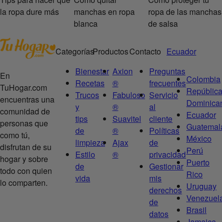
la ropa dure más
manchas en ropa
ropa de las manchas
blanca
de salsa
Categorías
Productos
Contacto
Ecuador
Bienestar
Axion
Preguntas
En
Colombia
Recetas
®
frecuentes
TuHogar.com
Repúblic
Trucos
Fabuloso
Servicio
encuentras una
Dominica
y
®
al
comunidad de
Ecuador
tips
Suavitel
cliente
personas que
Guatemal
de
®
Políticas
como tú,
México
limpieza
Ajax
de
disfrutan de su
Perú
Estilo
®
privacidad
hogar y sobre
Puerto
de
Gestionar
todo con quien
Rico
vida
mis
lo comparten.
Uruguay
derechos
Venezuel
de
Brasil
datos
Jamaica