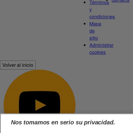
Términos
y
condiciones
Mapa
de
sitio
Administrar
cookies
Volver al inicio
Nos tomamos en serio su privacidad.