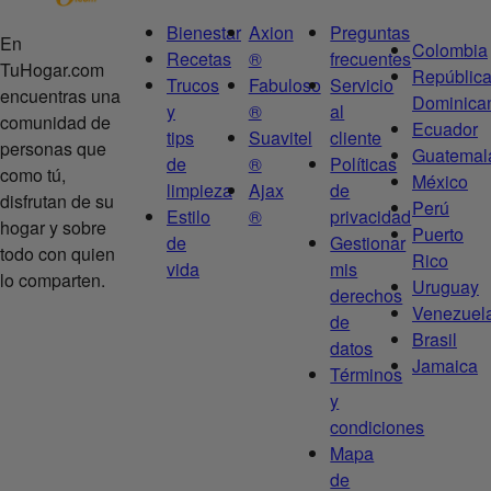
Bienestar
Axion
Preguntas
En
Colombia
Recetas
®
frecuentes
TuHogar.com
Repúblic
Trucos
Fabuloso
Servicio
encuentras una
Dominica
y
®
al
comunidad de
Ecuador
tips
Suavitel
cliente
personas que
Guatemal
de
®
Políticas
como tú,
México
limpieza
Ajax
de
disfrutan de su
Perú
Estilo
®
privacidad
hogar y sobre
Puerto
de
Gestionar
todo con quien
Rico
vida
mis
lo comparten.
Uruguay
derechos
Venezuel
de
Brasil
datos
Jamaica
Términos
y
condiciones
Mapa
de