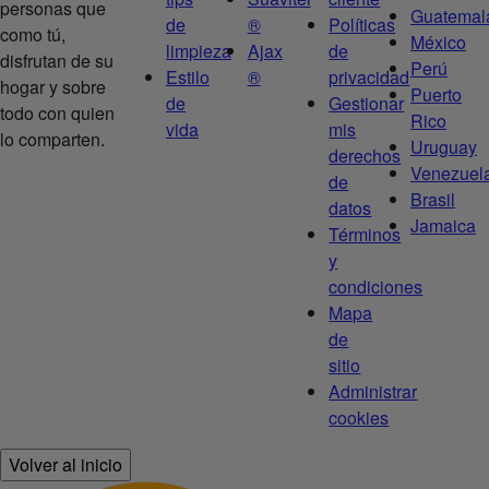
personas que
Guatemal
de
®
Políticas
como tú,
México
limpieza
Ajax
de
disfrutan de su
Perú
Estilo
®
privacidad
hogar y sobre
Puerto
de
Gestionar
todo con quien
Rico
vida
mis
lo comparten.
Uruguay
derechos
Venezuel
de
Brasil
datos
Jamaica
Términos
y
condiciones
Mapa
de
sitio
Administrar
cookies
Volver al inicio