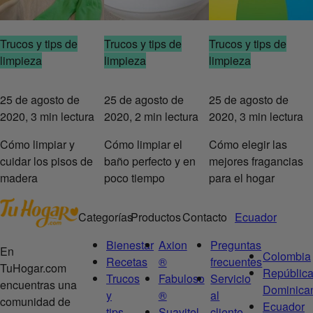
Trucos y tips de
Trucos y tips de
Trucos y tips de
limpieza
limpieza
limpieza
25 de agosto de
25 de agosto de
25 de agosto de
2020, 3 min lectura
2020, 2 min lectura
2020, 3 min lectura
Cómo limpiar y
Cómo limpiar el
Cómo elegir las
cuidar los pisos de
baño perfecto y en
mejores fragancias
madera
poco tiempo
para el hogar
Categorías
Productos
Contacto
Ecuador
Bienestar
Axion
Preguntas
En
Colombia
Recetas
®
frecuentes
TuHogar.com
Repúblic
Trucos
Fabuloso
Servicio
encuentras una
Dominica
y
®
al
comunidad de
Ecuador
tips
Suavitel
cliente