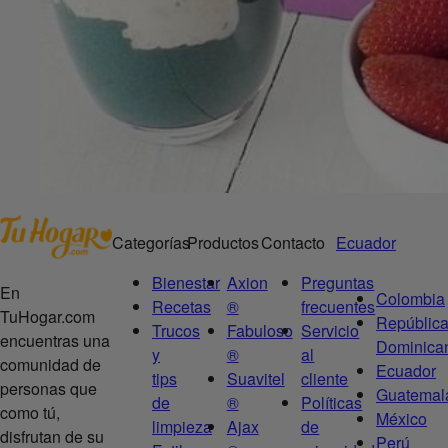
Categorías
Productos
Contacto
Ecuador
Bienestar
Axion
Preguntas
En
Colombia
Recetas
®
frecuentes
TuHogar.com
Repúblic
Trucos
Fabuloso
Servicio
encuentras una
Dominica
y
®
al
comunidad de
Ecuador
tips
Suavitel
cliente
personas que
Guatemal
de
®
Políticas
como tú,
México
limpieza
Ajax
de
disfrutan de su
Perú