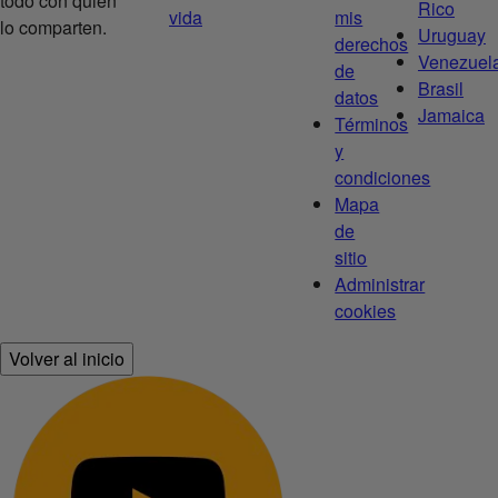
todo con quien
Rico
vida
mis
lo comparten.
Uruguay
derechos
Venezuel
de
Brasil
datos
Jamaica
Términos
y
condiciones
Mapa
de
sitio
Administrar
cookies
Volver al inicio