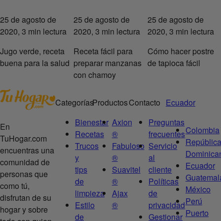
25 de agosto de
25 de agosto de
25 de agosto de
2020, 3 min lectura
2020, 3 min lectura
2020, 3 min lectura
Jugo verde, receta
Receta fácil para
Cómo hacer postre
buena para la salud
preparar manzanas
de tapioca fácil
con chamoy
Categorías
Productos
Contacto
Ecuador
Bienestar
Axion
Preguntas
En
Colombia
Recetas
®
frecuentes
TuHogar.com
Repúblic
Trucos
Fabuloso
Servicio
encuentras una
Dominica
y
®
al
comunidad de
Ecuador
tips
Suavitel
cliente
personas que
Guatemal
de
®
Políticas
como tú,
México
limpieza
Ajax
de
disfrutan de su
Perú
Estilo
®
privacidad
hogar y sobre
Puerto
de
Gestionar