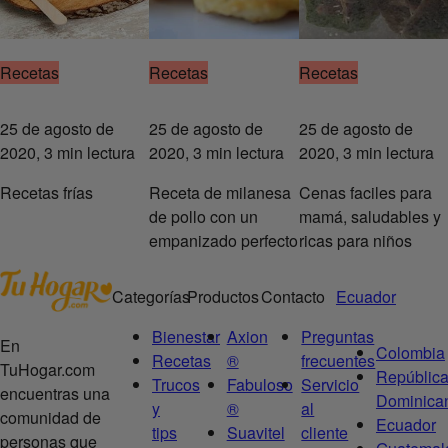
Recetas
Recetas
Recetas
25 de agosto de
25 de agosto de
25 de agosto de
2020, 3 min lectura
2020, 3 min lectura
2020, 3 min lectura
Recetas frías
Receta de milanesa
Cenas faciles para
de pollo con un
mamá, saludables y
empanizado perfecto
ricas para niños
Categorías
Productos
Contacto
Ecuador
Bienestar
Axion
Preguntas
En
Colombia
Recetas
®
frecuentes
TuHogar.com
Repúblic
Trucos
Fabuloso
Servicio
encuentras una
Dominica
y
®
al
comunidad de
Ecuador
tips
Suavitel
cliente
personas que