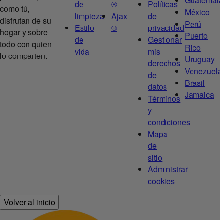
Guatemal
de
®
Políticas
como tú,
México
limpieza
Ajax
de
disfrutan de su
Perú
Estilo
®
privacidad
hogar y sobre
Puerto
de
Gestionar
todo con quien
Rico
vida
mis
lo comparten.
Uruguay
derechos
Venezuel
de
Brasil
datos
Jamaica
Términos
y
condiciones
Mapa
de
sitio
Administrar
cookies
Volver al inicio