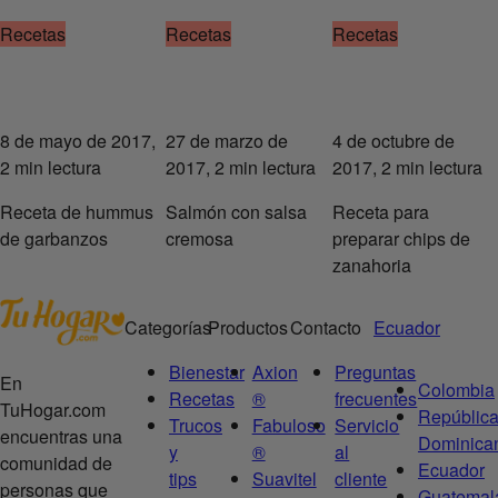
Recetas
Recetas
Recetas
8 de mayo de 2017,
27 de marzo de
4 de octubre de
2 min lectura
2017, 2 min lectura
2017, 2 min lectura
Receta de hummus
Salmón con salsa
Receta para
de garbanzos
cremosa
preparar chips de
zanahoria
Categorías
Productos
Contacto
Ecuador
Bienestar
Axion
Preguntas
En
Colombia
Recetas
®
frecuentes
TuHogar.com
Repúblic
Trucos
Fabuloso
Servicio
encuentras una
Dominica
y
®
al
comunidad de
Ecuador
tips
Suavitel
cliente
personas que
Guatemal