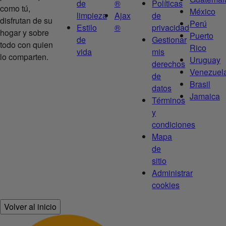
de
®
Políticas
como tú,
México
limpieza
Ajax
de
disfrutan de su
Perú
Estilo
®
privacidad
hogar y sobre
Puerto
de
Gestionar
todo con quien
Rico
vida
mis
lo comparten.
Uruguay
derechos
Venezuel
de
Brasil
datos
Jamaica
Términos
y
condiciones
Mapa
de
sitio
Administrar
cookies
Volver al inicio