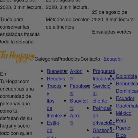
2020, 3 min lectura.
2020, 3 min lectura.
25 de agosto de
Truco para
Métodos de cocción
2020, 3 min lectura
conservar las
de alimentos
Ensaladas verdes
ensaladas frescas
toda la semana
Categorías
Productos
Contacto
Ecuador
Bienestar
Axion
Preguntas
En
Colombia
Recetas
®
frecuentes
TuHogar.com
Repúblic
Trucos
Fabuloso
Servicio
encuentras una
Dominica
y
®
al
comunidad de
Ecuador
tips
Suavitel
cliente
personas que
Guatemal
de
®
Políticas
como tú,
México
limpieza
Ajax
de
disfrutan de su
Perú
Estilo
®
privacidad
hogar y sobre
Puerto
de
Gestionar
todo con quien
Rico
vida
mis