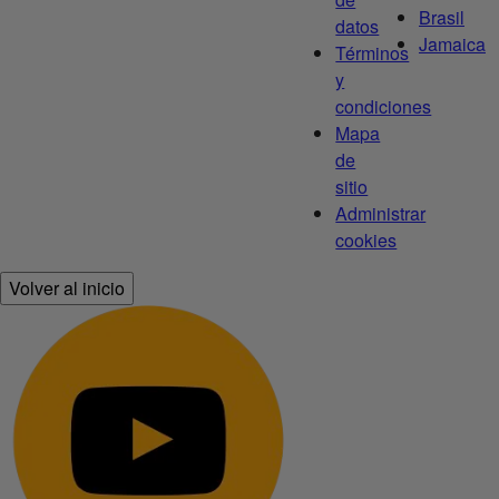
Brasil
datos
Jamaica
Términos
y
condiciones
Mapa
de
sitio
Administrar
cookies
Volver al inicio