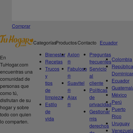
Comprar
Categorías
Productos
Contacto
Ecuador
Bienestar
Axion
Preguntas
En
Colombia
Recetas
®
frecuentes
TuHogar.com
Repúblic
Trucos
Fabuloso
Servicio
encuentras una
Dominica
y
®
al
comunidad de
Ecuador
tips
Suavitel
cliente
personas que
Guatemal
de
®
Políticas
como tú,
México
limpieza
Ajax
de
disfrutan de su
Perú
Estilo
®
privacidad
hogar y sobre
Puerto
de
Gestionar
todo con quien
Rico
vida
mis
lo comparten.
Uruguay
derechos
Venezuel
de